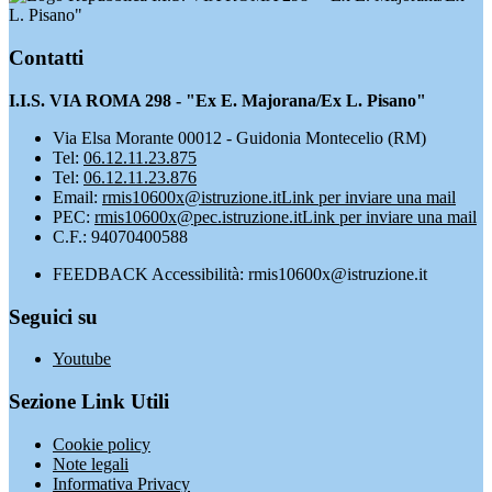
L. Pisano"
Contatti
I.I.S. VIA ROMA 298 - "Ex E. Majorana/Ex L. Pisano"
Via Elsa Morante 00012 - Guidonia Montecelio (RM)
Tel:
06.12.11.23.875
Tel:
06.12.11.23.876
Email:
rmis10600x@istruzione.it
Link per inviare una mail
PEC:
rmis10600x@pec.istruzione.it
Link per inviare una mail
C.F.: 94070400588
FEEDBACK Accessibilità: rmis10600x@istruzione.it
Seguici su
Youtube
Sezione Link Utili
Cookie policy
Note legali
Informativa Privacy