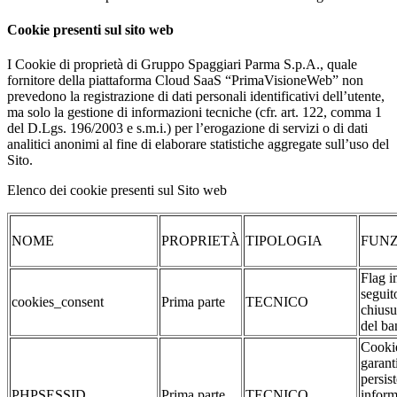
Cookie presenti sul sito web
I Cookie di proprietà di Gruppo Spaggiari Parma S.p.A., quale
fornitore della piattaforma Cloud SaaS “PrimaVisioneWeb” non
prevedono la registrazione di dati personali identificativi dell’utente,
ma solo la gestione di informazioni tecniche (cfr. art. 122, comma 1
del D.Lgs. 196/2003 e s.m.i.) per l’erogazione di servizi o di dati
analitici anonimi al fine di elaborare statistiche aggregate sull’uso del
Sito.
Elenco dei cookie presenti sul Sito web
NOME
PROPRIETÀ
TIPOLOGIA
FUNZ
Flag i
seguit
cookies_consent
Prima parte
TECNICO
chiusu
del ba
Cookie
garant
persis
PHPSESSID
Prima parte
TECNICO
inform