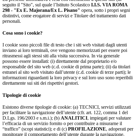
seguito il "Sito", sul quale l’Istituto Scolastico
I.I.S. VIA ROMA
298 - "Ex E. Majorana/Ex L. Pisano"
opera, sotto i propri segni
distintivi, come erogatore di servizi e Titolare del trattamento dati
personali.
Cosa sono i cookie?
I cookie sono piccoli file di testo che i siti web visitati dagli utenti
inviano ai loro terminali, ove vengono memorizzati per essere poi
ritrasmessi agli stessi siti alla visita successiva. In via generale
possono essere installati: (i) direttamente dal proprietario e/o
responsabile del sito web (c.d. cookie di prima parte); (ii) da titolari
estranei al sito web visitato dall’utente (c.d. cookie di terze parti); le
informazioni riguardanti la loro privacy e sul loro uso sono reperibili
direttamente sui siti dei rispettivi gestori.
Tipologie di cookie
Esistono diverse tipologie di cookie: (a) TECNICI, servizi utilizzati
per facilitare la navigazione dell’utente (cfr. art. 122, comma 1 del
D.Lgs. 196/2003 e s.m.i.); (b)
ANALITICI
, impiegati per valutare
l’efficacia di un servizio fornito o per contribuire a misurarne il
“traffico” (scopi statistici); e di (c)
PROFILAZIONE
, adoperati per
monitorare il comportamento dell’utente durante la navigazione.