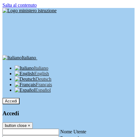
Salta al contenuto
Italiano
Italiano
English
Deutsch
Français
Español
Accedi
Accedi
button close
×
Nome Utente