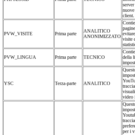
server
nuove 
client.
Contie
pagine
ANALITICO
PVW_VISITE
Prima parte
evitar
ANONIMIZZATO
visite 
statist
Contie
PVW_LINGUA
Prima parte
TECNICO
della 
impost
Questo
impost
YouTu
YSC
Terza-parte
ANALITICO
traccia
visual
video 
Questo
impost
Youtub
traccia
prefer
per i 