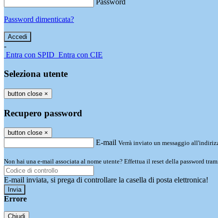
Password
Password dimenticata?
-
Entra con SPID
Entra con CIE
Seleziona utente
button close
×
Recupero password
button close
×
E-mail
Verrà inviato un messaggio all'indirizz
Non hai una e-mail associata al nome utente? Effettua il reset della password tram
E-mail inviata, si prega di controllare la casella di posta elettronica!
Errore
Chiudi