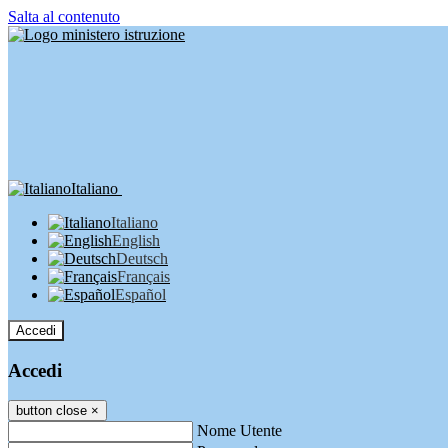
Salta al contenuto
Italiano
Italiano
English
Deutsch
Français
Español
Accedi
Accedi
button close
×
Nome Utente