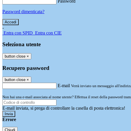
Password
Password dimenticata?
-
Entra con SPID
Entra con CIE
Seleziona utente
button close
×
Recupero password
button close
×
E-mail
Verrà inviato un messaggio all'indirizz
Non hai una e-mail associata al nome utente? Effettua il reset della password tram
E-mail inviata, si prega di controllare la casella di posta elettronica!
Errore
Chiudi