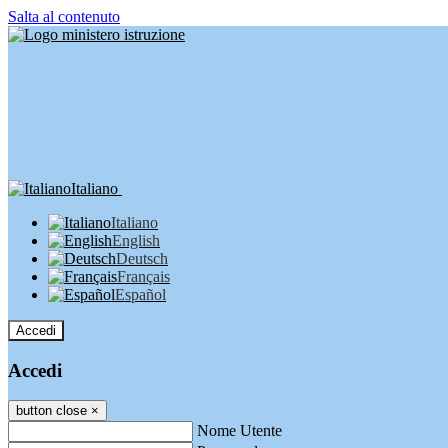
Salta al contenuto
Italiano
Italiano
English
Deutsch
Français
Español
Accedi
Accedi
button close
×
Nome Utente