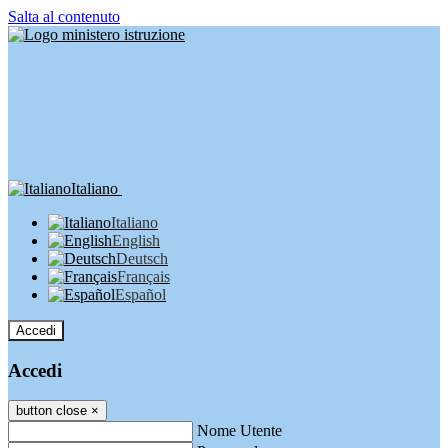
Salta al contenuto
Italiano
Italiano
English
Deutsch
Français
Español
Accedi
Accedi
button close
×
Nome Utente