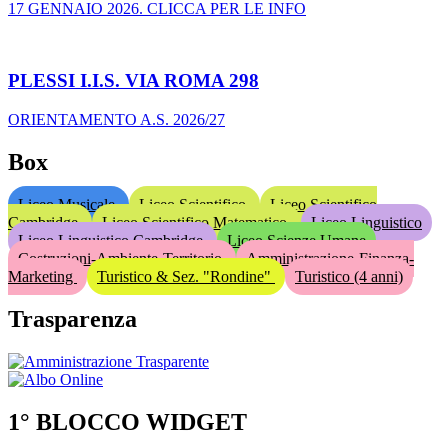
17 GENNAIO 2026. CLICCA PER LE INFO
PLESSI I.I.S. VIA ROMA 298
ORIENTAMENTO A.S. 2026/27
Box
Liceo Musicale
Liceo Scientifico
Liceo Scientifico
Cambridge
Liceo Scientifico Matematico
Liceo Linguistico
Liceo Linguistico Cambridge
Liceo Scienze Umane
Costruzioni-Ambiente-Territorio
Amministrazione-Finanza-
Marketing
Turistico & Sez. "Rondine"
Turistico (4 anni)
Trasparenza
1° BLOCCO WIDGET