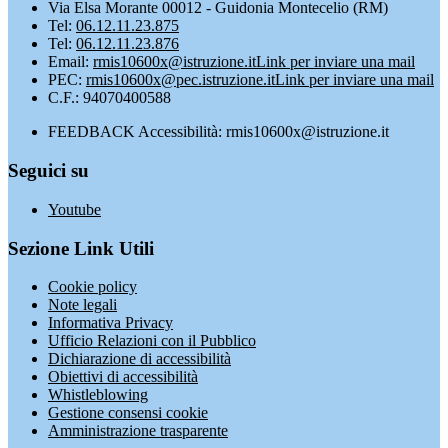
Via Elsa Morante 00012 - Guidonia Montecelio (RM)
Tel:
06.12.11.23.875
Tel:
06.12.11.23.876
Email:
rmis10600x@istruzione.it
Link per inviare una mail
PEC:
rmis10600x@pec.istruzione.it
Link per inviare una mail
C.F.: 94070400588
FEEDBACK Accessibilità: rmis10600x@istruzione.it
Seguici su
Youtube
Sezione Link Utili
Cookie policy
Note legali
Informativa Privacy
Ufficio Relazioni con il Pubblico
Dichiarazione di accessibilità
Obiettivi di accessibilità
Whistleblowing
Gestione consensi cookie
Amministrazione trasparente