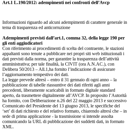
Art.1 L.190/2012: adempimenti nei confronti dell’Avcp
Informazioni riguardo ad alcuni adempimenti di carattere generale in
tema di trasparenza ed anticorruzione
Adempimenti previsti dall’art.1, comma 32, della legge 190 per
gli enti aggiudicatori
Con riferimento ai procedimenti di scelta del contraente, le stazioni
appaltanti sono tenute a pubblicare nei propri siti web istituzionali i
dati previsti dalla norma, per garantire la trasparenza dell’attività
amministrativa; per tale finalità, la CIVIT (ora A.N.AC.), con
Delibera 50/2013 – All.1,ha fornito l’indicazione di assicurare
l’aggiornamento tempestivo dei dati.
La legge prevede altresì – entro il 31 gennaio di ogni anno – la
pubblicazione di tabelle riassuntive dei dati riferiti agli anni
precedenti, liberamente scaricabili in formato digitale standard
aperto, da trasmettere digitalmente all’AVCP. In proposito l’Autorità
ha fornito, con Deliberazione n.26 del 22 maggio 2013 e successivo
Comunicato del Presidente del 13 giugno 2013, le specifiche del
‘set’ di dati richiesto e del relativo formato, chiarendo altresì che – in
sede di prima applicazione - la trasmissione si intende assolta
comunicando la URL di pubblicazione dei suddetti dati, in formato
XML.