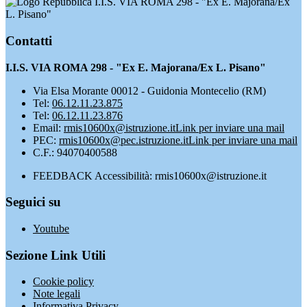
I.I.S. VIA ROMA 298 - "Ex E. Majorana/Ex
L. Pisano"
Contatti
I.I.S. VIA ROMA 298 - "Ex E. Majorana/Ex L. Pisano"
Via Elsa Morante 00012 - Guidonia Montecelio (RM)
Tel:
06.12.11.23.875
Tel:
06.12.11.23.876
Email:
rmis10600x@istruzione.it
Link per inviare una mail
PEC:
rmis10600x@pec.istruzione.it
Link per inviare una mail
C.F.: 94070400588
FEEDBACK Accessibilità: rmis10600x@istruzione.it
Seguici su
Youtube
Sezione Link Utili
Cookie policy
Note legali
Informativa Privacy