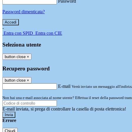
Password
Password dimenticata?
-
Entra con SPID
Entra con CIE
Seleziona utente
button close
×
Recupero password
button close
×
E-mail
Verrà inviato un messaggio all'indirizz
Non hai una e-mail associata al nome utente? Effettua il reset della password tram
E-mail inviata, si prega di controllare la casella di posta elettronica!
Errore
Chiudi