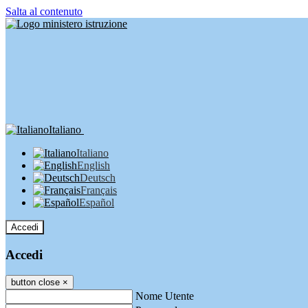
Salta al contenuto
Italiano
Italiano
English
Deutsch
Français
Español
Accedi
Accedi
button close
×
Nome Utente