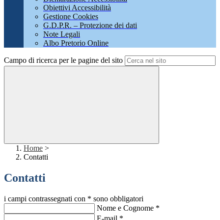
Obiettivi Accessibilità
Gestione Cookies
G.D.P.R. – Protezione dei dati
Note Legali
Albo Pretorio Online
Campo di ricerca per le pagine del sito
Home
>
Contatti
Contatti
i campi contrassegnati con * sono obbligatori
Nome e Cognome
*
E-mail
*