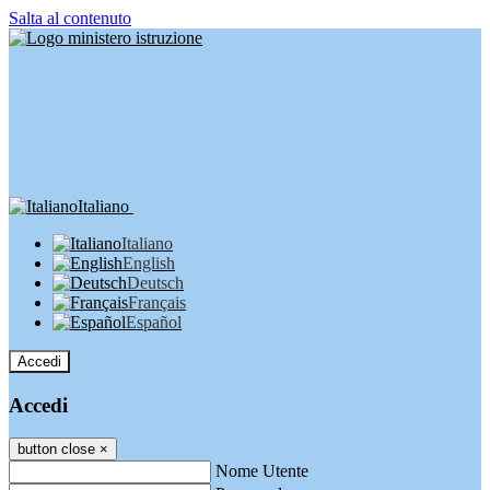
Salta al contenuto
Italiano
Italiano
English
Deutsch
Français
Español
Accedi
Accedi
button close
×
Nome Utente