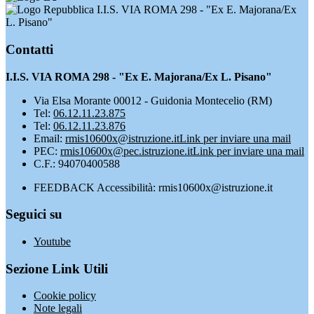
I.I.S. VIA ROMA 298 - "Ex E. Majorana/Ex
L. Pisano"
Contatti
I.I.S. VIA ROMA 298 - "Ex E. Majorana/Ex L. Pisano"
Via Elsa Morante 00012 - Guidonia Montecelio (RM)
Tel:
06.12.11.23.875
Tel:
06.12.11.23.876
Email:
rmis10600x@istruzione.it
Link per inviare una mail
PEC:
rmis10600x@pec.istruzione.it
Link per inviare una mail
C.F.: 94070400588
FEEDBACK Accessibilità: rmis10600x@istruzione.it
Seguici su
Youtube
Sezione Link Utili
Cookie policy
Note legali