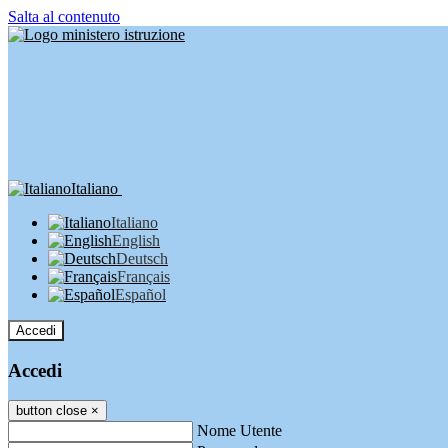
Salta al contenuto
Italiano
Italiano
English
Deutsch
Français
Español
Accedi
Accedi
button close
×
Nome Utente