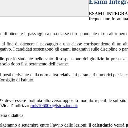
Esami Integrat
ESAMI INTEGRATIVI
frequentano le annua
ine di ottenere il passaggio a una classe corrispondente di un altro per
 al fine di ottenere il passaggio a una classe corrispondente di un alt
tivo. I candidati sostengono gli esami integrativi sulle discipline o par
dio per lo studente nello stato di sospensione del giudizio in presenza 
to solo dopo il superamento dell’esame.
di posti derivante dalla normativa relativa ai parametri numerici per la co
onsiglio di Istituto.
27 deve essere inoltrata attraverso apposito modulo reperibile sul sito i
2026
all’Indirizzo
rmis10600x@istruzione.it
;
eria didattica;
volgeranno a settembre entro l’avvio delle lezioni;
il calendario verrà p