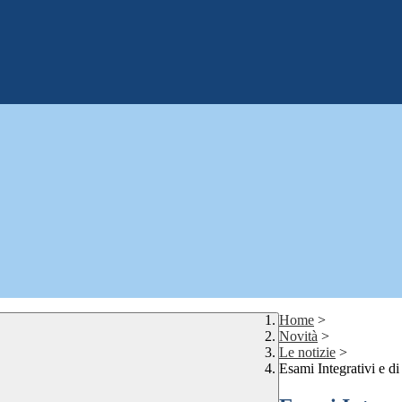
Home
>
Novità
>
Le notizie
>
Esami Integrativi e di