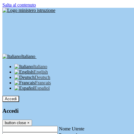
Salta al contenuto
Italiano
Italiano
English
Deutsch
Français
Español
Accedi
Accedi
button close
×
Nome Utente