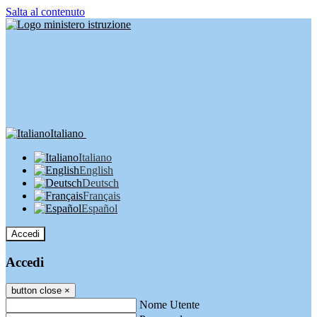
Salta al contenuto
Italiano
Italiano
English
Deutsch
Français
Español
Accedi
Accedi
button close
×
Nome Utente