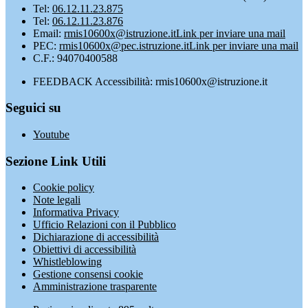
Tel:
06.12.11.23.875
Tel:
06.12.11.23.876
Email:
rmis10600x@istruzione.it
Link per inviare una mail
PEC:
rmis10600x@pec.istruzione.it
Link per inviare una mail
C.F.: 94070400588
FEEDBACK Accessibilità: rmis10600x@istruzione.it
Seguici su
Youtube
Sezione Link Utili
Cookie policy
Note legali
Informativa Privacy
Ufficio Relazioni con il Pubblico
Dichiarazione di accessibilità
Obiettivi di accessibilità
Whistleblowing
Gestione consensi cookie
Amministrazione trasparente