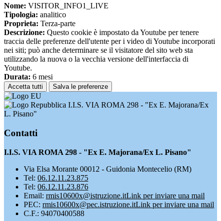
Nome:
VISITOR_INFO1_LIVE
Tipologia:
analitico
Proprieta:
Terza-parte
Descrizione:
Questo cookie è impostato da Youtube per tenere
traccia delle preferenze dell'utente per i video di Youtube incorporati
nei siti; può anche determinare se il visitatore del sito web sta
utilizzando la nuova o la vecchia versione dell'interfaccia di
Youtube.
Durata:
6 mesi
Accetta tutti
Salva le preferenze
I.I.S. VIA ROMA 298 - "Ex E. Majorana/Ex
L. Pisano"
Contatti
I.I.S. VIA ROMA 298 - "Ex E. Majorana/Ex L. Pisano"
Via Elsa Morante 00012 - Guidonia Montecelio (RM)
Tel:
06.12.11.23.875
Tel:
06.12.11.23.876
Email:
rmis10600x@istruzione.it
Link per inviare una mail
PEC:
rmis10600x@pec.istruzione.it
Link per inviare una mail
C.F.: 94070400588