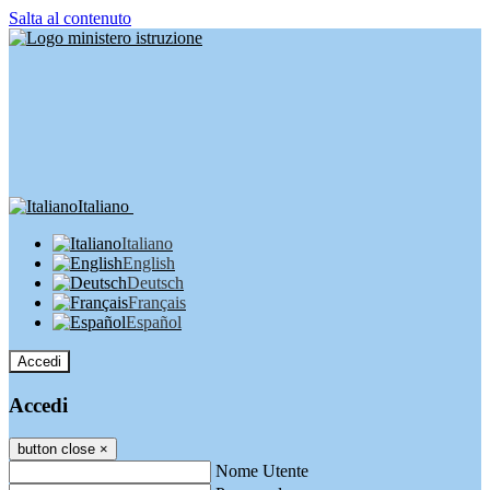
Salta al contenuto
Italiano
Italiano
English
Deutsch
Français
Español
Accedi
Accedi
button close
×
Nome Utente