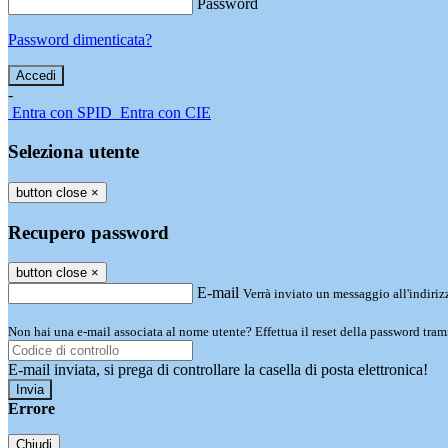
Password
Password dimenticata?
-
Entra con SPID
Entra con CIE
Seleziona utente
button close
×
Recupero password
button close
×
E-mail
Verrà inviato un messaggio all'indirizz
Non hai una e-mail associata al nome utente? Effettua il reset della password tram
E-mail inviata, si prega di controllare la casella di posta elettronica!
Errore
Chiudi