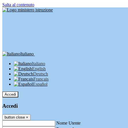
Salta al contenuto
Italiano
Italiano
English
Deutsch
Français
Español
Accedi
Accedi
button close
×
Nome Utente