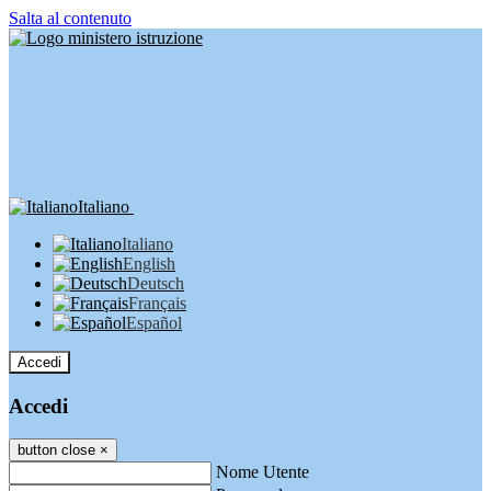
Salta al contenuto
Italiano
Italiano
English
Deutsch
Français
Español
Accedi
Accedi
button close
×
Nome Utente