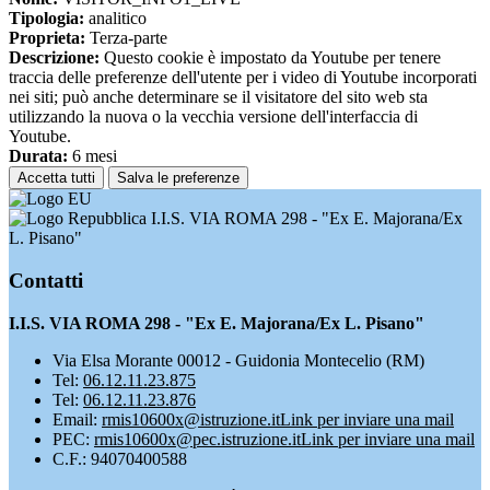
Tipologia:
analitico
Proprieta:
Terza-parte
Descrizione:
Questo cookie è impostato da Youtube per tenere
traccia delle preferenze dell'utente per i video di Youtube incorporati
nei siti; può anche determinare se il visitatore del sito web sta
utilizzando la nuova o la vecchia versione dell'interfaccia di
Youtube.
Durata:
6 mesi
Accetta tutti
Salva le preferenze
I.I.S. VIA ROMA 298 - "Ex E. Majorana/Ex
L. Pisano"
Contatti
I.I.S. VIA ROMA 298 - "Ex E. Majorana/Ex L. Pisano"
Via Elsa Morante 00012 - Guidonia Montecelio (RM)
Tel:
06.12.11.23.875
Tel:
06.12.11.23.876
Email:
rmis10600x@istruzione.it
Link per inviare una mail
PEC:
rmis10600x@pec.istruzione.it
Link per inviare una mail
C.F.: 94070400588