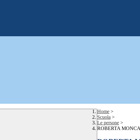
Home
>
Scuola
>
Le persone
>
ROBERTA MONC