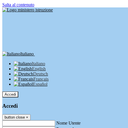
Salta al contenuto
Italiano
Italiano
English
Deutsch
Français
Español
Accedi
Accedi
button close
×
Nome Utente