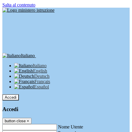
Salta al contenuto
Italiano
Italiano
English
Deutsch
Français
Español
Accedi
Accedi
button close
×
Nome Utente