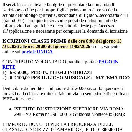
Il servizio consente alle famiglie di presentare la domanda di
iscrizione on line per i propri figli al primo anno di corso della
scuola dell’obbligo (primaria, secondaria di I grado, secondaria di II
grado/CFP). Con questo servizio è possibile dichiarare tutte le
informazioni anagrafiche e di contatto richieste per l’accesso
all’applicazione e necessarie per compilare la domanda di iscrizione.
ISCRIZIONI CLASSE PRIME
:
dalle ore 8:00 del giorno 13
/01/2026 alle ore 20:00 del giorno 14/02/2026
esclusivamente
online
sul
portale UNICA
CONTRIBUTO VOLONTARIO tramite il portale
PAGO IN
RETE
1) di
€
50,00,
PER TUTTI GLI INDIRIZZI
2) di
€
100,00
PER IL LICEO MUSICALE e MATEMATICO
Deducibile dal reddito –
riduzione di € 20,00
secondo i parametri
previsti dalla circolare ministeriale previa presentazione di certificato
ISEE– intestato a:
ISTITUTO DI ISTRUZIONE SUPERIORE VIA ROMA
298 – via Roma n° 298, 00012 Guidonia Montecelio (RM);
L'IMPORTO DOVUTO PER LA FREQUENZA DELLE
CLASSI AD INDIRIZZO CAMBRIDGE, E' DI €
300,00
DA