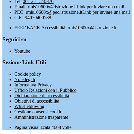
Tel:
06.12.11.23.876
Email:
rmis10600x@istruzione.it
Link per inviare una mail
PEC:
rmis10600x@pec.istruzione.it
Link per inviare una mail
C.F.: 94070400588
FEEDBACK Accessibilità: rmis10600x@istruzione.it
Seguici su
Youtube
Sezione Link Utili
Cookie policy
Note legali
Informativa Privacy
Ufficio Relazioni con il Pubblico
Dichiarazione di accessibilità
Obiettivi di accessibilità
Whistleblowing
Gestione consensi cookie
Amministrazione trasparente
Pagina visualizzata
4608
volte