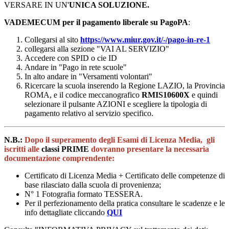
VERSARE IN UN'
UNICA SOLUZIONE.
VADEMECUM per il pagamento liberale su PagoPA
:
Collegarsi al sito
https://www.miur.gov.it/-/pago-in-re-1
collegarsi alla sezione "VAI AL SERVIZIO"
Accedere con SPID o cie ID
Andare in "Pago in rete scuole"
In alto andare in "Versamenti volontari"
Ricercare la scuola inserendo la Regione LAZIO, la Provincia
ROMA, e il codice meccanografico
RMIS10600X
e quindi
selezionare il pulsante AZIONI e scegliere la tipologia di
pagamento relativo al servizio specifico.
N.B.:
Dopo il superamento degli Esami di Licenza Media, gli
iscritti alle
classi PRIME
dovranno presentare la necessaria
documentazione comprendente:
Certificato di Licenza Media + Certificato delle competenze di
base rilasciato dalla scuola di provenienza;
N° 1 Fotografia formato TESSERA.
Per il perfezionamento della pratica consultare le scadenze e le
info dettagliate cliccando
QUI