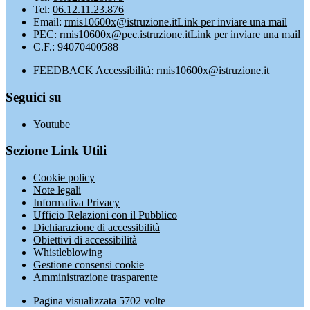
Tel:
06.12.11.23.876
Email:
rmis10600x@istruzione.it
Link per inviare una mail
PEC:
rmis10600x@pec.istruzione.it
Link per inviare una mail
C.F.: 94070400588
FEEDBACK Accessibilità: rmis10600x@istruzione.it
Seguici su
Youtube
Sezione Link Utili
Cookie policy
Note legali
Informativa Privacy
Ufficio Relazioni con il Pubblico
Dichiarazione di accessibilità
Obiettivi di accessibilità
Whistleblowing
Gestione consensi cookie
Amministrazione trasparente
Pagina visualizzata
5702
volte