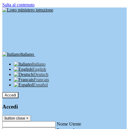
Salta al contenuto
Italiano
Italiano
English
Deutsch
Français
Español
Accedi
Accedi
button close
×
Nome Utente