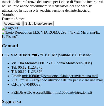
traccia delle preferenze dell'utente per i video di Youtube incorporati
nei siti; può anche determinare se il visitatore del sito web sta
utilizzando la nuova o la vecchia versione dell'interfaccia di
Youtube.
Durata:
6 mesi
Accetta tutti
Salva le preferenze
I.I.S. VIA ROMA 298 - "Ex E. Majorana/Ex
L. Pisano"
Contatti
I.I.S. VIA ROMA 298 - "Ex E. Majorana/Ex L. Pisano"
Via Elsa Morante 00012 - Guidonia Montecelio (RM)
Tel:
06.12.11.23.875
Tel:
06.12.11.23.876
Email:
rmis10600x@istruzione.it
Link per inviare una mail
PEC:
rmis10600x@pec.istruzione.it
Link per inviare una mail
C.F.: 94070400588
FEEDBACK Accessibilità: rmis10600x@istruzione.it
Seguici su