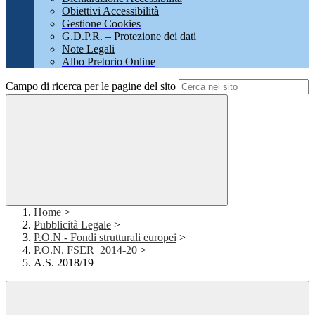
Obiettivi Accessibilità
Gestione Cookies
G.D.P.R. – Protezione dei dati
Note Legali
Albo Pretorio Online
Campo di ricerca per le pagine del sito
Home
>
Pubblicità Legale
>
P.O.N - Fondi strutturali europei
>
P.O.N. FSER_2014-20
>
A.S. 2018/19