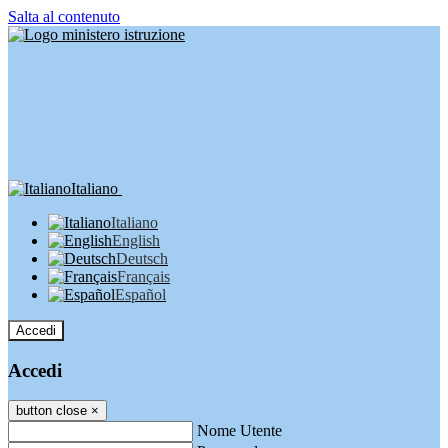
Salta al contenuto
Italiano
Italiano
English
Deutsch
Français
Español
Accedi
Accedi
button close
×
Nome Utente