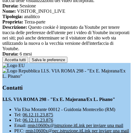
traccia delle visualizzazioni dei video incorporati.
Durata:
Sessione
Nome:
VISITOR_INFO1_LIVE
Tipologia:
analitico
Proprieta:
Terza-parte
Descrizione:
Questo cookie è impostato da Youtube per tenere
traccia delle preferenze dell'utente per i video di Youtube incorporati
nei siti; può anche determinare se il visitatore del sito web sta
utilizzando la nuova o la vecchia versione dell'interfaccia di
Youtube.
Durata:
6 mesi
Accetta tutti
Salva le preferenze
I.I.S. VIA ROMA 298 - "Ex E. Majorana/Ex
L. Pisano"
Contatti
I.I.S. VIA ROMA 298 - "Ex E. Majorana/Ex L. Pisano"
Via Elsa Morante 00012 - Guidonia Montecelio (RM)
Tel:
06.12.11.23.875
Tel:
06.12.11.23.876
Email:
rmis10600x@istruzione.it
Link per inviare una mail
PEC:
rmis10600x@pec.istruzione.it
Link per inviare una mail