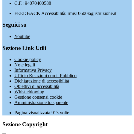
C.F.: 94070400588
FEEDBACK Accessibilità: rmis10600x@istruzione.it
Seguici su
Youtube
Sezione Link Utili
Cookie policy
Note legali
Informativa Privacy
Ufficio Relazioni con il Pubblico
Dichiarazione di accessibilità
Obiettivi di accessibilità
Whistleblowing
Gestione consensi cookie
Amministrazione trasparente
Pagina visualizzata
913
volte
Sezione Copyright