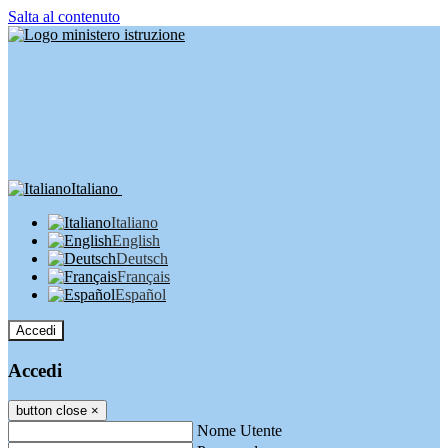
Salta al contenuto
Italiano
Italiano
English
Deutsch
Français
Español
Accedi
Accedi
button close
×
Nome Utente