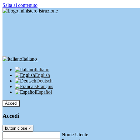
Salta al contenuto
Italiano
Italiano
English
Deutsch
Français
Español
Accedi
Accedi
button close
×
Nome Utente