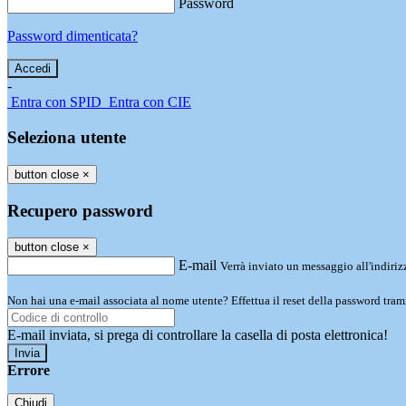
Password
Password dimenticata?
-
Entra con SPID
Entra con CIE
Seleziona utente
button close
×
Recupero password
button close
×
E-mail
Verrà inviato un messaggio all'indirizz
Non hai una e-mail associata al nome utente? Effettua il reset della password tram
E-mail inviata, si prega di controllare la casella di posta elettronica!
Errore
Chiudi