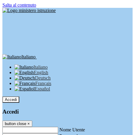
Salta al contenuto
Italiano
Italiano
English
Deutsch
Français
Español
Accedi
Accedi
button close
×
Nome Utente