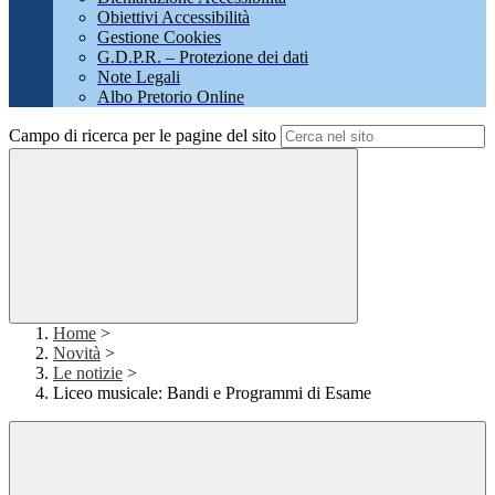
Obiettivi Accessibilità
Gestione Cookies
G.D.P.R. – Protezione dei dati
Note Legali
Albo Pretorio Online
Campo di ricerca per le pagine del sito
Home
>
Novità
>
Le notizie
>
Liceo musicale: Bandi e Programmi di Esame