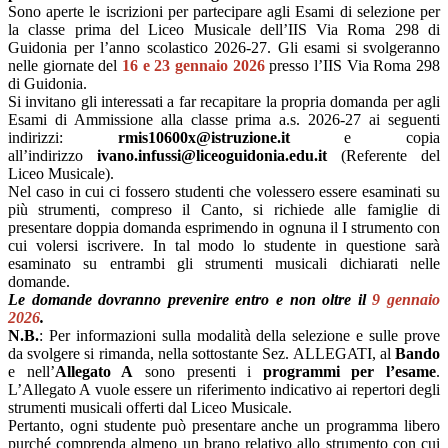
Sono aperte le iscrizioni per partecipare agli Esami di selezione per
la classe prima del Liceo Musicale dell’IIS Via Roma 298 di
Guidonia per l’anno scolastico 2026-27. Gli esami si svolgeranno
nelle giornate del
16 e 23 gennaio 2026
presso l’IIS Via Roma 298
di Guidonia.
Si invitano gli interessati a far recapitare la propria domanda per agli
Esami di Ammissione alla classe prima a.s. 2026-27 ai seguenti
indirizzi:
rmis10600x@istruzione.it
e copia
all’indirizzo
ivano.infussi@liceoguidonia.
edu.it
(Referente del
Liceo Musicale).
Nel caso in cui ci fossero studenti che volessero essere esaminati su
più strumenti, compreso il Canto, si richiede alle famiglie di
presentare doppia domanda esprimendo in ognuna il I strumento con
cui volersi iscrivere. In tal modo lo studente in questione sarà
esaminato su entrambi gli strumenti musicali dichiarati nelle
domande.
Le domande dovranno prevenire entro e non oltre il
9 gennaio
2026
.
N.B.
: Per informazioni sulla modalità della selezione e sulle prove
da svolgere si rimanda, nella sottostante Sez. ALLEGATI, al
Bando
e nell’
Allegato A
sono presenti i
programmi per l’esame
.
L’Allegato A vuole essere un riferimento indicativo ai repertori degli
strumenti musicali offerti dal Liceo Musicale.
Pertanto, ogni studente può presentare anche un programma libero
purché comprenda almeno un brano relativo allo strumento con cui