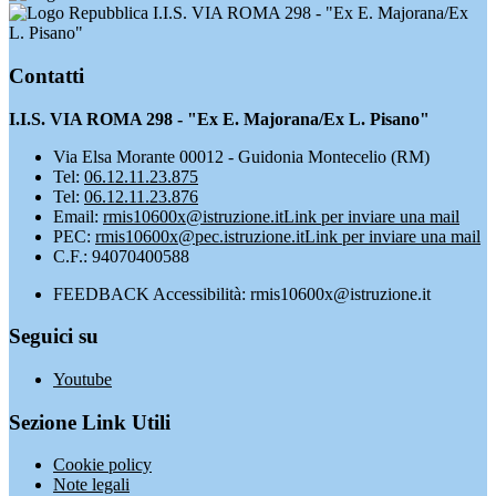
I.I.S. VIA ROMA 298 - "Ex E. Majorana/Ex
L. Pisano"
Contatti
I.I.S. VIA ROMA 298 - "Ex E. Majorana/Ex L. Pisano"
Via Elsa Morante 00012 - Guidonia Montecelio (RM)
Tel:
06.12.11.23.875
Tel:
06.12.11.23.876
Email:
rmis10600x@istruzione.it
Link per inviare una mail
PEC:
rmis10600x@pec.istruzione.it
Link per inviare una mail
C.F.: 94070400588
FEEDBACK Accessibilità: rmis10600x@istruzione.it
Seguici su
Youtube
Sezione Link Utili
Cookie policy
Note legali