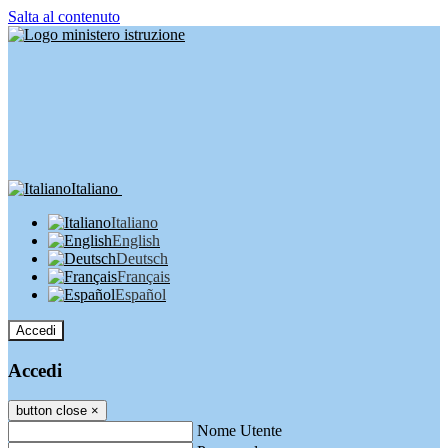
Salta al contenuto
Italiano
Italiano
English
Deutsch
Français
Español
Accedi
Accedi
button close
×
Nome Utente