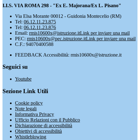
I.I.S. VIA ROMA 298 - "Ex E. Majorana/Ex L. Pisano"
Via Elsa Morante 00012 - Guidonia Montecelio (RM)
Tel:
06.12.11.23.875
Tel:
06.12.11.23.876
Email:
rmis10600x@istruzione.it
Link per inviare una mail
PEC:
rmis10600x@pec.istruzione.it
Link per inviare una mail
C.F.: 94070400588
FEEDBACK Accessibilità: rmis10600x@istruzione.it
Seguici su
Youtube
Sezione Link Utili
Cookie policy
Note legali
Informativa Privacy
Ufficio Relazioni con il Pubblico
Dichiarazione di accessibilità
Obiettivi di accessibilità
Whistleblowing