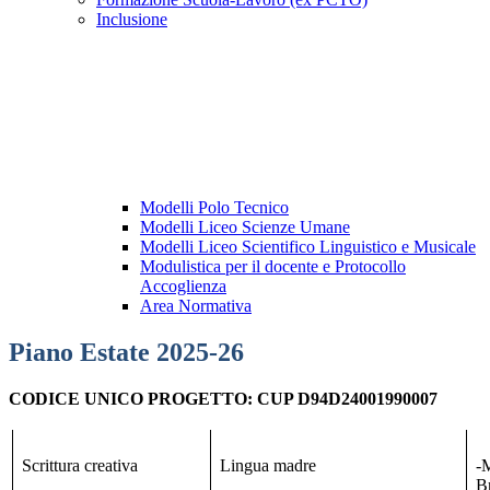
Inclusione
Modelli Polo Tecnico
Modelli Liceo Scienze Umane
Modelli Liceo Scientifico Linguistico e Musicale
Modulistica per il docente e Protocollo
Accoglienza
Area Normativa
Piano Estate 2025-26
CODICE UNICO PROGETTO: CUP D94D24001990007
Scrittura creativa
Lingua madre
-
B