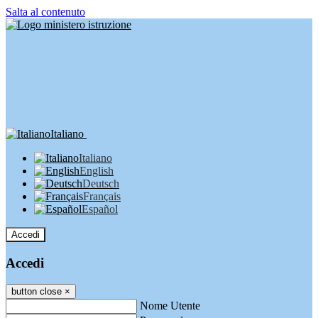
Salta al contenuto
Italiano
Italiano
English
Deutsch
Français
Español
Accedi
Accedi
button close
×
Nome Utente