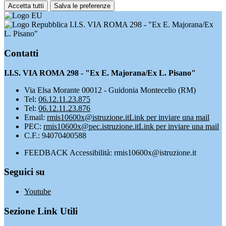
Accetta tutti
Salva le preferenze
I.I.S. VIA ROMA 298 - "Ex E. Majorana/Ex
L. Pisano"
Contatti
I.I.S. VIA ROMA 298 - "Ex E. Majorana/Ex L. Pisano"
Via Elsa Morante 00012 - Guidonia Montecelio (RM)
Tel:
06.12.11.23.875
Tel:
06.12.11.23.876
Email:
rmis10600x@istruzione.it
Link per inviare una mail
PEC:
rmis10600x@pec.istruzione.it
Link per inviare una mail
C.F.: 94070400588
FEEDBACK Accessibilità: rmis10600x@istruzione.it
Seguici su
Youtube
Sezione Link Utili