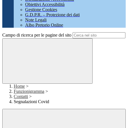
Obiettivi Accessibilità
Gestione Cookies
G.D.P.R. – Protezione dei dati
Note Legali
Albo Pretorio Online
Campo di ricerca per le pagine del sito
Home
>
Funzionigramma
>
Contatti
>
Segnalazioni Covid