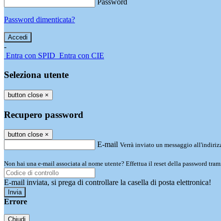
Password
Password dimenticata?
-
Entra con SPID
Entra con CIE
Seleziona utente
button close
×
Recupero password
button close
×
E-mail
Verrà inviato un messaggio all'indirizz
Non hai una e-mail associata al nome utente? Effettua il reset della password tram
E-mail inviata, si prega di controllare la casella di posta elettronica!
Errore
Chiudi