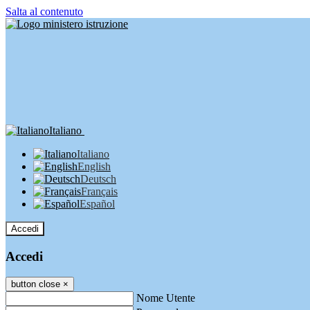
Salta al contenuto
Italiano
Italiano
English
Deutsch
Français
Español
Accedi
Accedi
button close
×
Nome Utente