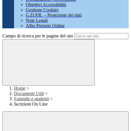
Obiettivi Accessibilità
Gestione Cookies
G.D.P.R. – Protezione dei dati
Note Legali
Albo Pretorio Online
Campo di ricerca per le pagine del sito
Home
>
Documenti Utili
>
Famiglie e studenti
>
Iscrizioni On Line