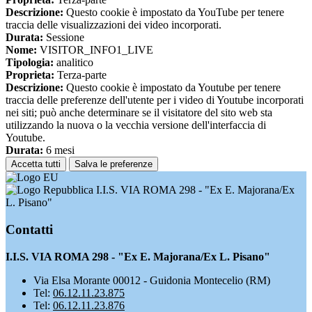
Descrizione:
Questo cookie è impostato da YouTube per tenere
traccia delle visualizzazioni dei video incorporati.
Durata:
Sessione
Nome:
VISITOR_INFO1_LIVE
Tipologia:
analitico
Proprieta:
Terza-parte
Descrizione:
Questo cookie è impostato da Youtube per tenere
traccia delle preferenze dell'utente per i video di Youtube incorporati
nei siti; può anche determinare se il visitatore del sito web sta
utilizzando la nuova o la vecchia versione dell'interfaccia di
Youtube.
Durata:
6 mesi
Accetta tutti
Salva le preferenze
I.I.S. VIA ROMA 298 - "Ex E. Majorana/Ex
L. Pisano"
Contatti
I.I.S. VIA ROMA 298 - "Ex E. Majorana/Ex L. Pisano"
Via Elsa Morante 00012 - Guidonia Montecelio (RM)
Tel:
06.12.11.23.875
Tel:
06.12.11.23.876