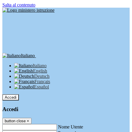
Salta al contenuto
Italiano
Italiano
English
Deutsch
Français
Español
Accedi
Accedi
button close
×
Nome Utente