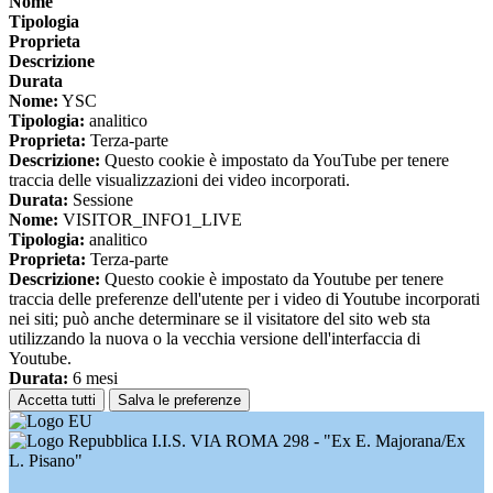
Nome
Tipologia
Proprieta
Descrizione
Durata
Nome:
YSC
Tipologia:
analitico
Proprieta:
Terza-parte
Descrizione:
Questo cookie è impostato da YouTube per tenere
traccia delle visualizzazioni dei video incorporati.
Durata:
Sessione
Nome:
VISITOR_INFO1_LIVE
Tipologia:
analitico
Proprieta:
Terza-parte
Descrizione:
Questo cookie è impostato da Youtube per tenere
traccia delle preferenze dell'utente per i video di Youtube incorporati
nei siti; può anche determinare se il visitatore del sito web sta
utilizzando la nuova o la vecchia versione dell'interfaccia di
Youtube.
Durata:
6 mesi
Accetta tutti
Salva le preferenze
I.I.S. VIA ROMA 298 - "Ex E. Majorana/Ex
L. Pisano"