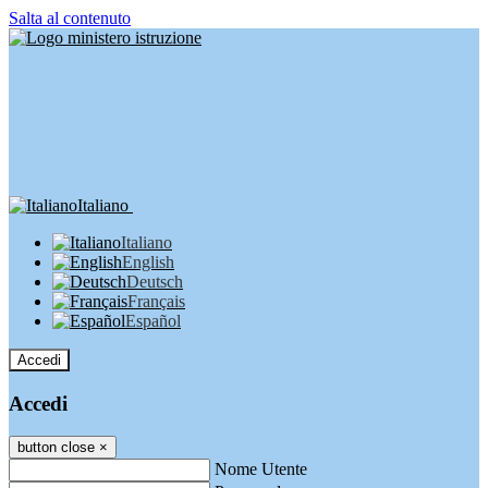
Salta al contenuto
Italiano
Italiano
English
Deutsch
Français
Español
Accedi
Accedi
button close
×
Nome Utente