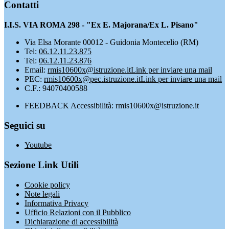
Contatti
I.I.S. VIA ROMA 298 - "Ex E. Majorana/Ex L. Pisano"
Via Elsa Morante 00012 - Guidonia Montecelio (RM)
Tel:
06.12.11.23.875
Tel:
06.12.11.23.876
Email:
rmis10600x@istruzione.it
Link per inviare una mail
PEC:
rmis10600x@pec.istruzione.it
Link per inviare una mail
C.F.: 94070400588
FEEDBACK Accessibilità: rmis10600x@istruzione.it
Seguici su
Youtube
Sezione Link Utili
Cookie policy
Note legali
Informativa Privacy
Ufficio Relazioni con il Pubblico
Dichiarazione di accessibilità