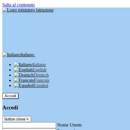
Salta al contenuto
Italiano
Italiano
English
Deutsch
Français
Español
Accedi
Accedi
button close
×
Nome Utente