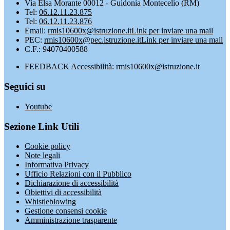
Via Elsa Morante 00012 - Guidonia Montecelio (RM)
Tel:
06.12.11.23.875
Tel:
06.12.11.23.876
Email:
rmis10600x@istruzione.it
Link per inviare una mail
PEC:
rmis10600x@pec.istruzione.it
Link per inviare una mail
C.F.: 94070400588
FEEDBACK Accessibilità: rmis10600x@istruzione.it
Seguici su
Youtube
Sezione Link Utili
Cookie policy
Note legali
Informativa Privacy
Ufficio Relazioni con il Pubblico
Dichiarazione di accessibilità
Obiettivi di accessibilità
Whistleblowing
Gestione consensi cookie
Amministrazione trasparente