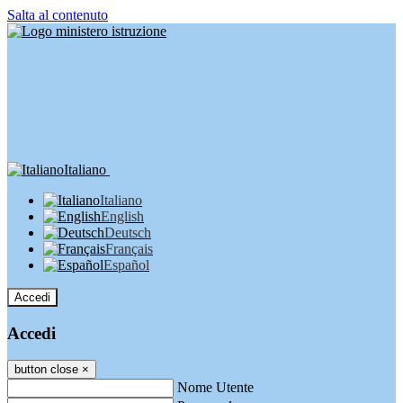
Salta al contenuto
Italiano
Italiano
English
Deutsch
Français
Español
Accedi
Accedi
button close
×
Nome Utente