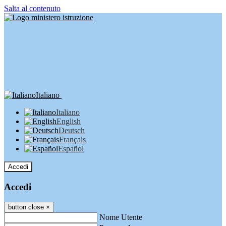
Salta al contenuto
Italiano
Italiano
English
Deutsch
Français
Español
Accedi
Accedi
button close
×
Nome Utente