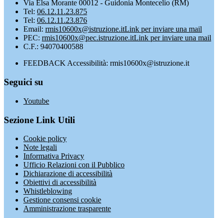
Via Elsa Morante 00012 - Guidonia Montecelio (RM)
Tel:
06.12.11.23.875
Tel:
06.12.11.23.876
Email:
rmis10600x@istruzione.it
Link per inviare una mail
PEC:
rmis10600x@pec.istruzione.it
Link per inviare una mail
C.F.: 94070400588
FEEDBACK Accessibilità: rmis10600x@istruzione.it
Seguici su
Youtube
Sezione Link Utili
Cookie policy
Note legali
Informativa Privacy
Ufficio Relazioni con il Pubblico
Dichiarazione di accessibilità
Obiettivi di accessibilità
Whistleblowing
Gestione consensi cookie
Amministrazione trasparente