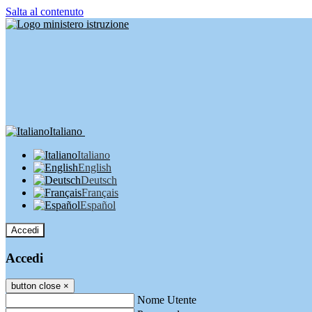
Salta al contenuto
Italiano
Italiano
English
Deutsch
Français
Español
Accedi
Accedi
button close
×
Nome Utente