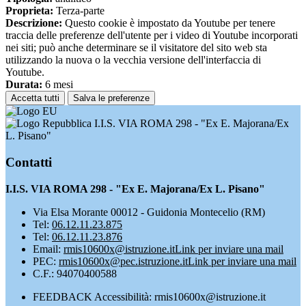
Proprieta:
Terza-parte
Descrizione:
Questo cookie è impostato da Youtube per tenere
traccia delle preferenze dell'utente per i video di Youtube incorporati
nei siti; può anche determinare se il visitatore del sito web sta
utilizzando la nuova o la vecchia versione dell'interfaccia di
Youtube.
Durata:
6 mesi
Accetta tutti
Salva le preferenze
I.I.S. VIA ROMA 298 - "Ex E. Majorana/Ex
L. Pisano"
Contatti
I.I.S. VIA ROMA 298 - "Ex E. Majorana/Ex L. Pisano"
Via Elsa Morante 00012 - Guidonia Montecelio (RM)
Tel:
06.12.11.23.875
Tel:
06.12.11.23.876
Email:
rmis10600x@istruzione.it
Link per inviare una mail
PEC:
rmis10600x@pec.istruzione.it
Link per inviare una mail
C.F.: 94070400588
FEEDBACK Accessibilità: rmis10600x@istruzione.it