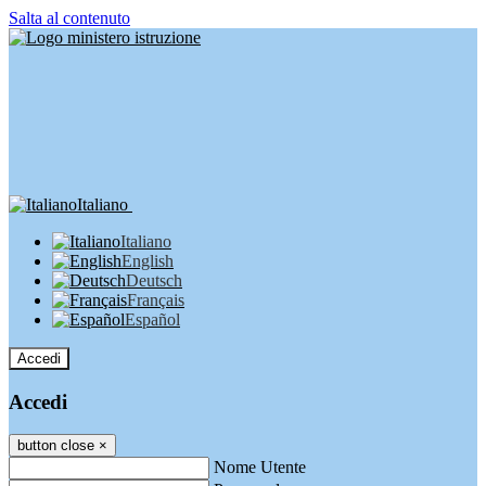
Salta al contenuto
Italiano
Italiano
English
Deutsch
Français
Español
Accedi
Accedi
button close
×
Nome Utente