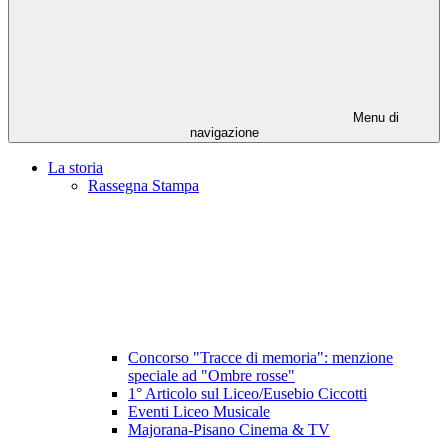
Menu di
navigazione
La storia
Rassegna Stampa
Concorso "Tracce di memoria": menzione
speciale ad "Ombre rosse"
1° Articolo sul Liceo/Eusebio Ciccotti
Eventi Liceo Musicale
Majorana-Pisano Cinema & TV