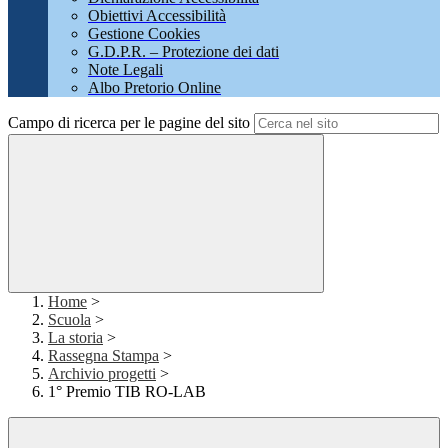
Obiettivi Accessibilità
Gestione Cookies
G.D.P.R. – Protezione dei dati
Note Legali
Albo Pretorio Online
Campo di ricerca per le pagine del sito
Home
>
Scuola
>
La storia
>
Rassegna Stampa
>
Archivio progetti
>
1° Premio TIB RO-LAB