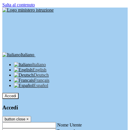
Salta al contenuto
Italiano
Italiano
English
Deutsch
Français
Español
Accedi
Accedi
button close
×
Nome Utente