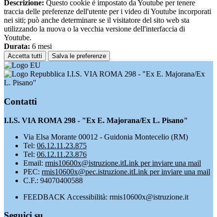
Descrizione:
Questo cookie è impostato da Youtube per tenere
traccia delle preferenze dell'utente per i video di Youtube incorporati
nei siti; può anche determinare se il visitatore del sito web sta
utilizzando la nuova o la vecchia versione dell'interfaccia di
Youtube.
Durata:
6 mesi
Accetta tutti
Salva le preferenze
I.I.S. VIA ROMA 298 - "Ex E. Majorana/Ex
L. Pisano"
Contatti
I.I.S. VIA ROMA 298 - "Ex E. Majorana/Ex L. Pisano"
Via Elsa Morante 00012 - Guidonia Montecelio (RM)
Tel:
06.12.11.23.875
Tel:
06.12.11.23.876
Email:
rmis10600x@istruzione.it
Link per inviare una mail
PEC:
rmis10600x@pec.istruzione.it
Link per inviare una mail
C.F.: 94070400588
FEEDBACK Accessibilità: rmis10600x@istruzione.it
Seguici su