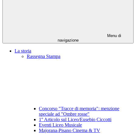
Menu di
navigazione
La storia
Rassegna Stampa
Concorso "Tracce di memoria": menzione
speciale ad "Ombre rosse"
1° Articolo sul Liceo/Eusebio Ciccotti
Eventi Liceo Musicale
Majorana-Pisano Cinema & TV