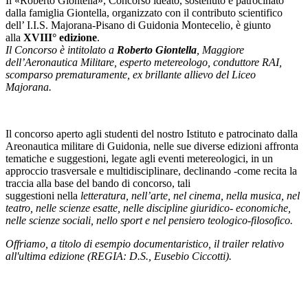
Il «Roberto Giontella», Concorso ideato, sostenuto e patrocinato
dalla famiglia Giontella, organizzato con il contributo scientifico
dell’ I.I.S. Majorana-Pisano di Guidonia Montecelio, è giunto
alla
XVIII° edizione
.
Il Concorso è intitolato a
Roberto Giontella
, Maggiore
dell’Aeronautica Militare, esperto metereologo, conduttore RAI,
scomparso prematuramente, ex brillante allievo del Liceo
Majorana.
Il concorso aperto agli studenti del nostro Istituto e patrocinato dalla
Areonautica militare di Guidonia, nelle sue diverse edizioni affronta
tematiche e suggestioni, legate agli eventi metereologici, in un
approccio trasversale e multidisciplinare, declinando -come recita la
traccia alla base del bando di concorso, tali
suggestioni nella
letteratura, nell’arte, nel cinema, nella musica, nel
teatro, nelle scienze esatte, nelle discipline giuridico- economiche,
nelle scienze sociali, nello sport e nel pensiero teologico-filosofico.
Offriamo, a titolo di esempio documentaristico, il trailer relativo
all'ultima edizione (REGIA: D.S., Eusebio Ciccotti).