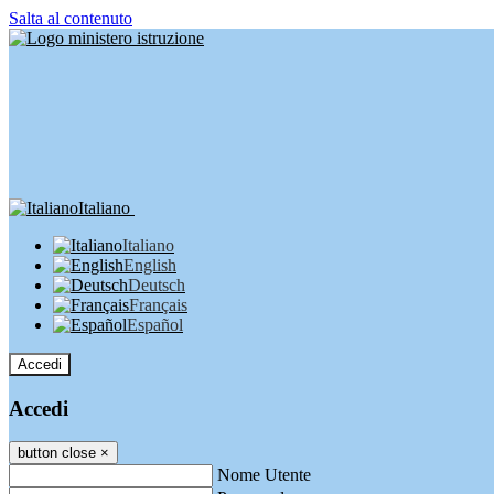
Salta al contenuto
Italiano
Italiano
English
Deutsch
Français
Español
Accedi
Accedi
button close
×
Nome Utente