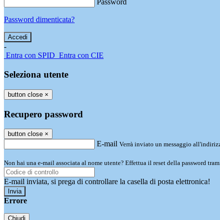
Password
Password dimenticata?
-
Entra con SPID
Entra con CIE
Seleziona utente
button close
×
Recupero password
button close
×
E-mail
Verrà inviato un messaggio all'indirizz
Non hai una e-mail associata al nome utente? Effettua il reset della password tram
E-mail inviata, si prega di controllare la casella di posta elettronica!
Errore
Chiudi