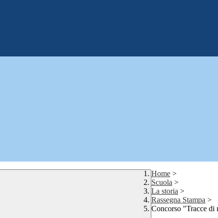
Home
>
Scuola
>
La storia
>
Rassegna Stampa
>
Concorso "Tracce di 