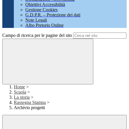
Obiettivi Accessibilità
Gestione Cookies
G.D.P.R. – Protezione dei dati
Note Legali
Albo Pretorio Online
Campo di ricerca per le pagine del sito
Home
>
Scuola
>
La storia
>
Rassegna Stampa
>
Archivio progetti