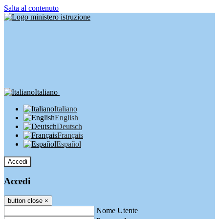
Salta al contenuto
Italiano
Italiano
English
Deutsch
Français
Español
Accedi
Accedi
button close
×
Nome Utente