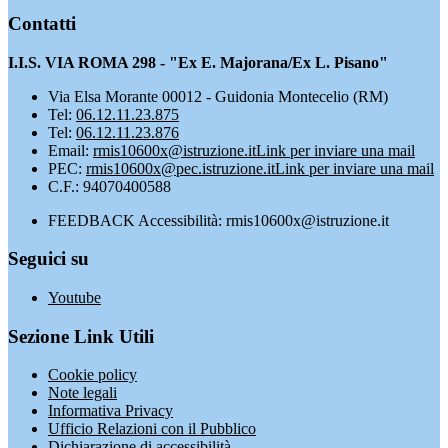
Contatti
I.I.S. VIA ROMA 298 - "Ex E. Majorana/Ex L. Pisano"
Via Elsa Morante 00012 - Guidonia Montecelio (RM)
Tel:
06.12.11.23.875
Tel:
06.12.11.23.876
Email:
rmis10600x@istruzione.it
Link per inviare una mail
PEC:
rmis10600x@pec.istruzione.it
Link per inviare una mail
C.F.: 94070400588
FEEDBACK Accessibilità: rmis10600x@istruzione.it
Seguici su
Youtube
Sezione Link Utili
Cookie policy
Note legali
Informativa Privacy
Ufficio Relazioni con il Pubblico
Dichiarazione di accessibilità