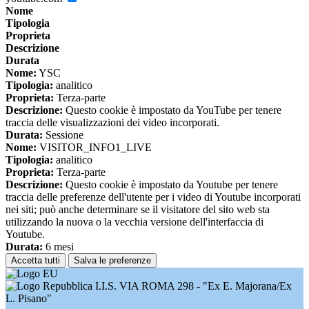
Nome
Tipologia
Proprieta
Descrizione
Durata
Nome:
YSC
Tipologia:
analitico
Proprieta:
Terza-parte
Descrizione:
Questo cookie è impostato da YouTube per tenere
traccia delle visualizzazioni dei video incorporati.
Durata:
Sessione
Nome:
VISITOR_INFO1_LIVE
Tipologia:
analitico
Proprieta:
Terza-parte
Descrizione:
Questo cookie è impostato da Youtube per tenere
traccia delle preferenze dell'utente per i video di Youtube incorporati
nei siti; può anche determinare se il visitatore del sito web sta
utilizzando la nuova o la vecchia versione dell'interfaccia di
Youtube.
Durata:
6 mesi
Accetta tutti
Salva le preferenze
I.I.S. VIA ROMA 298 - "Ex E. Majorana/Ex
L. Pisano"