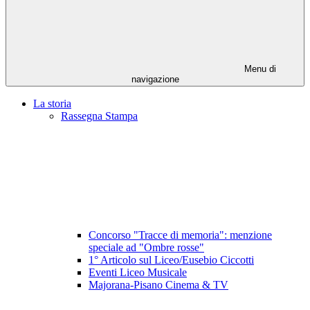
Menu di
navigazione
La storia
Rassegna Stampa
Concorso "Tracce di memoria": menzione
speciale ad "Ombre rosse"
1° Articolo sul Liceo/Eusebio Ciccotti
Eventi Liceo Musicale
Majorana-Pisano Cinema & TV