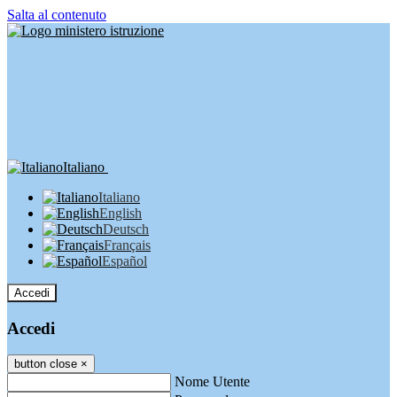
Salta al contenuto
Italiano
Italiano
English
Deutsch
Français
Español
Accedi
Accedi
button close
×
Nome Utente