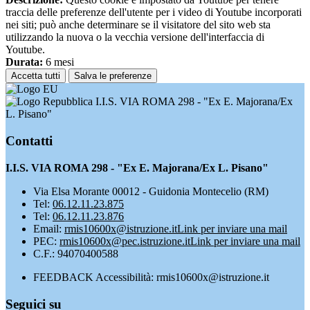
traccia delle preferenze dell'utente per i video di Youtube incorporati
nei siti; può anche determinare se il visitatore del sito web sta
utilizzando la nuova o la vecchia versione dell'interfaccia di
Youtube.
Durata:
6 mesi
Accetta tutti
Salva le preferenze
I.I.S. VIA ROMA 298 - "Ex E. Majorana/Ex
L. Pisano"
Contatti
I.I.S. VIA ROMA 298 - "Ex E. Majorana/Ex L. Pisano"
Via Elsa Morante 00012 - Guidonia Montecelio (RM)
Tel:
06.12.11.23.875
Tel:
06.12.11.23.876
Email:
rmis10600x@istruzione.it
Link per inviare una mail
PEC:
rmis10600x@pec.istruzione.it
Link per inviare una mail
C.F.: 94070400588
FEEDBACK Accessibilità: rmis10600x@istruzione.it
Seguici su