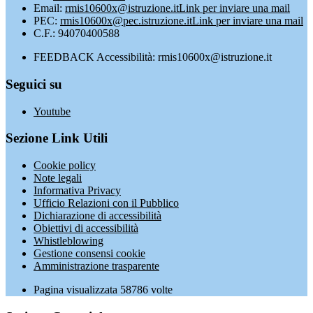
Email:
rmis10600x@istruzione.it
Link per inviare una mail
PEC:
rmis10600x@pec.istruzione.it
Link per inviare una mail
C.F.: 94070400588
FEEDBACK Accessibilità: rmis10600x@istruzione.it
Seguici su
Youtube
Sezione Link Utili
Cookie policy
Note legali
Informativa Privacy
Ufficio Relazioni con il Pubblico
Dichiarazione di accessibilità
Obiettivi di accessibilità
Whistleblowing
Gestione consensi cookie
Amministrazione trasparente
Pagina visualizzata
58786
volte