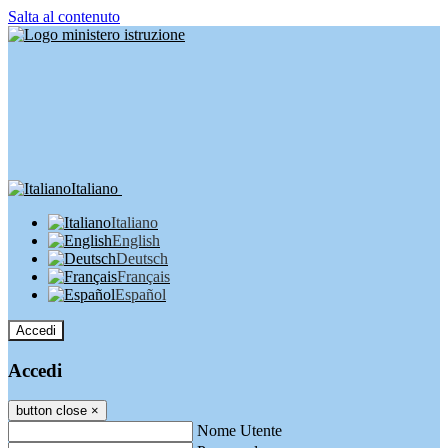
Salta al contenuto
Italiano
Italiano
English
Deutsch
Français
Español
Accedi
Accedi
button close
×
Nome Utente