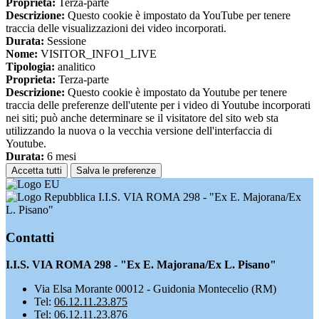
Proprieta:
Terza-parte
Descrizione:
Questo cookie è impostato da YouTube per tenere
traccia delle visualizzazioni dei video incorporati.
Durata:
Sessione
Nome:
VISITOR_INFO1_LIVE
Tipologia:
analitico
Proprieta:
Terza-parte
Descrizione:
Questo cookie è impostato da Youtube per tenere
traccia delle preferenze dell'utente per i video di Youtube incorporati
nei siti; può anche determinare se il visitatore del sito web sta
utilizzando la nuova o la vecchia versione dell'interfaccia di
Youtube.
Durata:
6 mesi
Accetta tutti
Salva le preferenze
I.I.S. VIA ROMA 298 - "Ex E. Majorana/Ex
L. Pisano"
Contatti
I.I.S. VIA ROMA 298 - "Ex E. Majorana/Ex L. Pisano"
Via Elsa Morante 00012 - Guidonia Montecelio (RM)
Tel:
06.12.11.23.875
Tel:
06.12.11.23.876