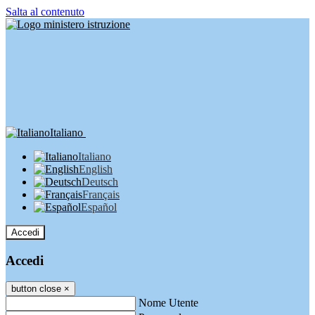
Salta al contenuto
Italiano
Italiano
English
Deutsch
Français
Español
Accedi
Accedi
button close
×
Nome Utente