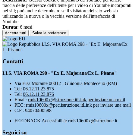
traccia delle preferenze dell'utente per i video di Youtube incorporati
nei siti; può anche determinare se il visitatore del sito web sta
utilizzando la nuova o la vecchia versione dell'interfaccia di
Youtube.
Durata:
6 mesi
Accetta tutti
Salva le preferenze
I.I.S. VIA ROMA 298 - "Ex E. Majorana/Ex
L. Pisano"
Contatti
I.I.S. VIA ROMA 298 - "Ex E. Majorana/Ex L. Pisano"
Via Elsa Morante 00012 - Guidonia Montecelio (RM)
Tel:
06.12.11.23.875
Tel:
06.12.11.23.876
Email:
rmis10600x@istruzione.it
Link per inviare una mail
PEC:
rmis10600x@pec.istruzione.it
Link per inviare una mail
C.F.: 94070400588
FEEDBACK Accessibilità: rmis10600x@istruzione.it
Seguici su