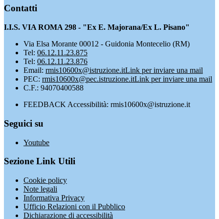
Contatti
I.I.S. VIA ROMA 298 - "Ex E. Majorana/Ex L. Pisano"
Via Elsa Morante 00012 - Guidonia Montecelio (RM)
Tel:
06.12.11.23.875
Tel:
06.12.11.23.876
Email:
rmis10600x@istruzione.it
Link per inviare una mail
PEC:
rmis10600x@pec.istruzione.it
Link per inviare una mail
C.F.: 94070400588
FEEDBACK Accessibilità: rmis10600x@istruzione.it
Seguici su
Youtube
Sezione Link Utili
Cookie policy
Note legali
Informativa Privacy
Ufficio Relazioni con il Pubblico
Dichiarazione di accessibilità