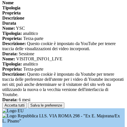
Nome
Tipologia
Proprieta
Descrizione
Durata
Nome:
YSC
Tipologia:
analitico
Proprieta:
Terza-parte
Descrizione:
Questo cookie è impostato da YouTube per tenere
traccia delle visualizzazioni dei video incorporati.
Durata:
Sessione
Nome:
VISITOR_INFO1_LIVE
Tipologia:
analitico
Proprieta:
Terza-parte
Descrizione:
Questo cookie è impostato da Youtube per tenere
traccia delle preferenze dell'utente per i video di Youtube incorporati
nei siti; può anche determinare se il visitatore del sito web sta
utilizzando la nuova o la vecchia versione dell'interfaccia di
Youtube.
Durata:
6 mesi
Accetta tutti
Salva le preferenze
I.I.S. VIA ROMA 298 - "Ex E. Majorana/Ex
L. Pisano"