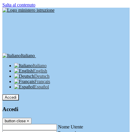
Salta al contenuto
Italiano
Italiano
English
Deutsch
Français
Español
Accedi
Accedi
button close
×
Nome Utente