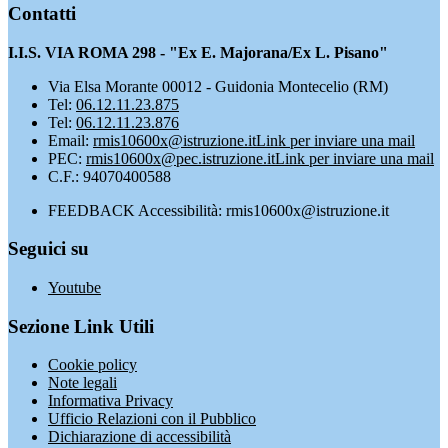
Contatti
I.I.S. VIA ROMA 298 - "Ex E. Majorana/Ex L. Pisano"
Via Elsa Morante 00012 - Guidonia Montecelio (RM)
Tel:
06.12.11.23.875
Tel:
06.12.11.23.876
Email:
rmis10600x@istruzione.it
Link per inviare una mail
PEC:
rmis10600x@pec.istruzione.it
Link per inviare una mail
C.F.: 94070400588
FEEDBACK Accessibilità: rmis10600x@istruzione.it
Seguici su
Youtube
Sezione Link Utili
Cookie policy
Note legali
Informativa Privacy
Ufficio Relazioni con il Pubblico
Dichiarazione di accessibilità