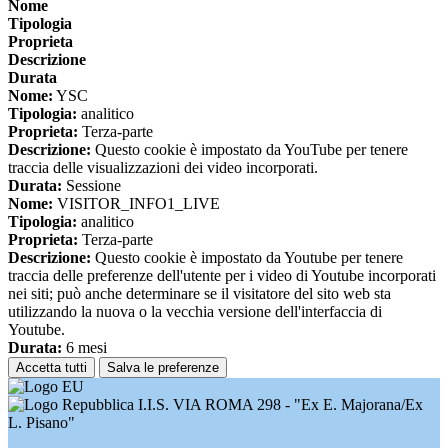
Nome
Tipologia
Proprieta
Descrizione
Durata
Nome:
YSC
Tipologia:
analitico
Proprieta:
Terza-parte
Descrizione:
Questo cookie è impostato da YouTube per tenere
traccia delle visualizzazioni dei video incorporati.
Durata:
Sessione
Nome:
VISITOR_INFO1_LIVE
Tipologia:
analitico
Proprieta:
Terza-parte
Descrizione:
Questo cookie è impostato da Youtube per tenere
traccia delle preferenze dell'utente per i video di Youtube incorporati
nei siti; può anche determinare se il visitatore del sito web sta
utilizzando la nuova o la vecchia versione dell'interfaccia di
Youtube.
Durata:
6 mesi
Accetta tutti
Salva le preferenze
I.I.S. VIA ROMA 298 - "Ex E. Majorana/Ex
L. Pisano"