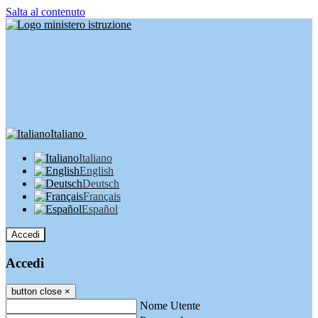
Salta al contenuto
Italiano
Italiano
English
Deutsch
Français
Español
Accedi
Accedi
button close
×
Nome Utente