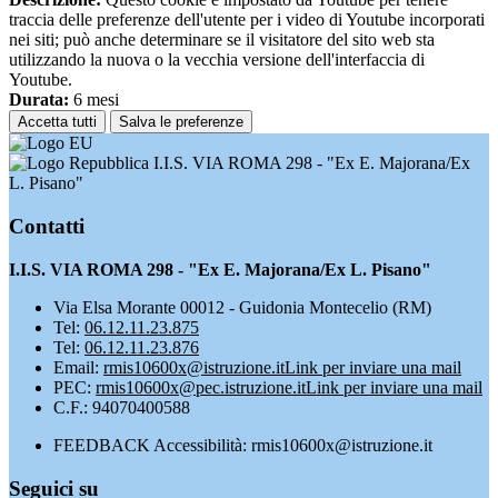
traccia delle preferenze dell'utente per i video di Youtube incorporati
nei siti; può anche determinare se il visitatore del sito web sta
utilizzando la nuova o la vecchia versione dell'interfaccia di
Youtube.
Durata:
6 mesi
Accetta tutti
Salva le preferenze
I.I.S. VIA ROMA 298 - "Ex E. Majorana/Ex
L. Pisano"
Contatti
I.I.S. VIA ROMA 298 - "Ex E. Majorana/Ex L. Pisano"
Via Elsa Morante 00012 - Guidonia Montecelio (RM)
Tel:
06.12.11.23.875
Tel:
06.12.11.23.876
Email:
rmis10600x@istruzione.it
Link per inviare una mail
PEC:
rmis10600x@pec.istruzione.it
Link per inviare una mail
C.F.: 94070400588
FEEDBACK Accessibilità: rmis10600x@istruzione.it
Seguici su