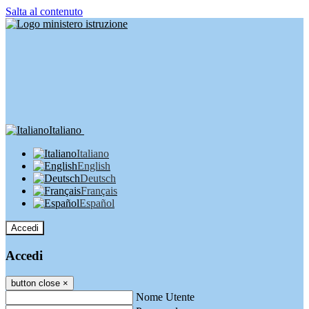
Salta al contenuto
Italiano
Italiano
English
Deutsch
Français
Español
Accedi
Accedi
button close
×
Nome Utente