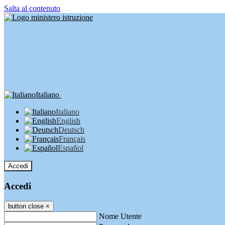
Salta al contenuto
Italiano
Italiano
English
Deutsch
Français
Español
Accedi
Accedi
button close
×
Nome Utente