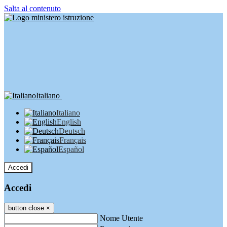
Salta al contenuto
Italiano
Italiano
English
Deutsch
Français
Español
Accedi
Accedi
button close
×
Nome Utente