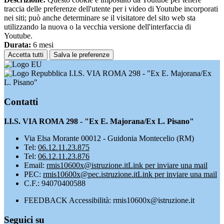
traccia delle preferenze dell'utente per i video di Youtube incorporati
nei siti; può anche determinare se il visitatore del sito web sta
utilizzando la nuova o la vecchia versione dell'interfaccia di
Youtube.
Durata:
6 mesi
Accetta tutti
Salva le preferenze
I.I.S. VIA ROMA 298 - "Ex E. Majorana/Ex
L. Pisano"
Contatti
I.I.S. VIA ROMA 298 - "Ex E. Majorana/Ex L. Pisano"
Via Elsa Morante 00012 - Guidonia Montecelio (RM)
Tel:
06.12.11.23.875
Tel:
06.12.11.23.876
Email:
rmis10600x@istruzione.it
Link per inviare una mail
PEC:
rmis10600x@pec.istruzione.it
Link per inviare una mail
C.F.: 94070400588
FEEDBACK Accessibilità: rmis10600x@istruzione.it
Seguici su