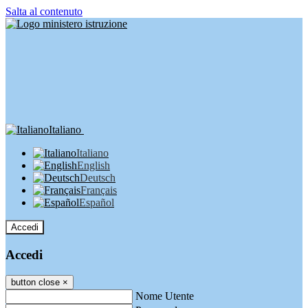
Salta al contenuto
Italiano
Italiano
English
Deutsch
Français
Español
Accedi
Accedi
button close
×
Nome Utente