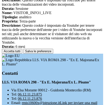
Descrizione:
Questo cookie è impostato da YouTube per tenere
traccia delle visualizzazioni dei video incorporati.
Durata:
Sessione
Nome:
VISITOR_INFO1_LIVE
Tipologia:
analitico
Proprieta:
Terza-parte
Descrizione:
Questo cookie è impostato da Youtube per tenere
traccia delle preferenze dell'utente per i video di Youtube incorporati
nei siti; può anche determinare se il visitatore del sito web sta
utilizzando la nuova o la vecchia versione dell'interfaccia di
Youtube.
Durata:
6 mesi
Accetta tutti
Salva le preferenze
I.I.S. VIA ROMA 298 - "Ex E. Majorana/Ex
L. Pisano"
Contatti
I.I.S. VIA ROMA 298 - "Ex E. Majorana/Ex L. Pisano"
Via Elsa Morante 00012 - Guidonia Montecelio (RM)
Tel:
06.12.11.23.875
Tel:
06.12.11.23.876
Email:
rmis10600x@istruzione.it
Link per inviare una mail