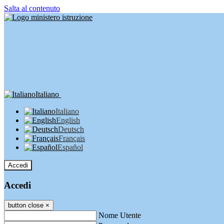
Salta al contenuto
Italiano
Italiano
English
Deutsch
Français
Español
Accedi
Accedi
button close
×
Nome Utente