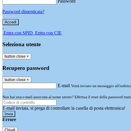
Password
Password dimenticata?
-
Entra con SPID
Entra con CIE
Seleziona utente
button close
×
Recupero password
button close
×
E-mail
Verrà inviato un messaggio all'indirizz
Non hai una e-mail associata al nome utente? Effettua il reset della password tram
E-mail inviata, si prega di controllare la casella di posta elettronica!
Errore
Chiudi