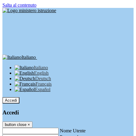
Salta al contenuto
Italiano
Italiano
English
Deutsch
Français
Español
Accedi
Accedi
button close
×
Nome Utente