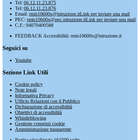
Tel:
06.12.11.23.875
Tel:
06.12.11.23.876
Email:
rmis10600x@istruzione.it
Link per inviare una mail
PEC:
rmis10600x@pec.istruzione.it
Link per inviare una mail
C.F.: 94070400588
FEEDBACK Accessibilità: rmis10600x@istruzione.it
Seguici su
Youtube
Sezione Link Utili
Cookie policy
Note legali
Informativa Privacy
Ufficio Relazioni con il Pubblico
Dichiarazione di accessibilità
Obiettivi di accessibilità
Whistleblowing
Gestione consensi cookie
Amministrazione trasparente
Pagina visualizzata
161509
volte