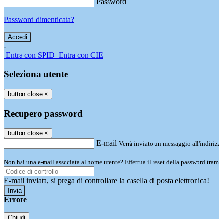
Password
Password dimenticata?
-
Entra con SPID
Entra con CIE
Seleziona utente
button close
×
Recupero password
button close
×
E-mail
Verrà inviato un messaggio all'indirizz
Non hai una e-mail associata al nome utente? Effettua il reset della password tram
E-mail inviata, si prega di controllare la casella di posta elettronica!
Errore
Chiudi