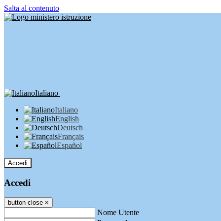
Salta al contenuto
Italiano
Italiano
English
Deutsch
Français
Español
Accedi
Accedi
button close
×
Nome Utente