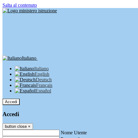
Salta al contenuto
Italiano
Italiano
English
Deutsch
Français
Español
Accedi
Accedi
button close
×
Nome Utente