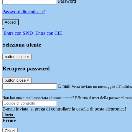
Password
Password dimenticata?
-
Entra con SPID
Entra con CIE
Seleziona utente
button close
×
Recupero password
button close
×
E-mail
Verrà inviato un messaggio all'indirizz
Non hai una e-mail associata al nome utente? Effettua il reset della password tram
E-mail inviata, si prega di controllare la casella di posta elettronica!
Errore
Chiudi