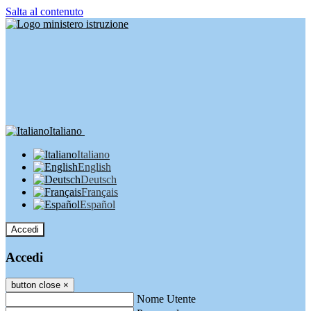
Salta al contenuto
Italiano
Italiano
English
Deutsch
Français
Español
Accedi
Accedi
button close
×
Nome Utente