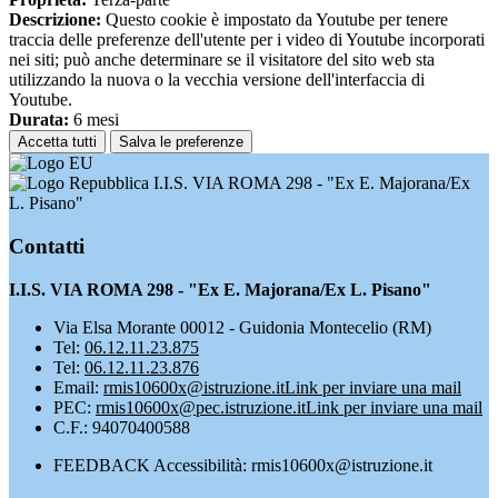
Descrizione:
Questo cookie è impostato da Youtube per tenere
traccia delle preferenze dell'utente per i video di Youtube incorporati
nei siti; può anche determinare se il visitatore del sito web sta
utilizzando la nuova o la vecchia versione dell'interfaccia di
Youtube.
Durata:
6 mesi
Accetta tutti
Salva le preferenze
I.I.S. VIA ROMA 298 - "Ex E. Majorana/Ex
L. Pisano"
Contatti
I.I.S. VIA ROMA 298 - "Ex E. Majorana/Ex L. Pisano"
Via Elsa Morante 00012 - Guidonia Montecelio (RM)
Tel:
06.12.11.23.875
Tel:
06.12.11.23.876
Email:
rmis10600x@istruzione.it
Link per inviare una mail
PEC:
rmis10600x@pec.istruzione.it
Link per inviare una mail
C.F.: 94070400588
FEEDBACK Accessibilità: rmis10600x@istruzione.it