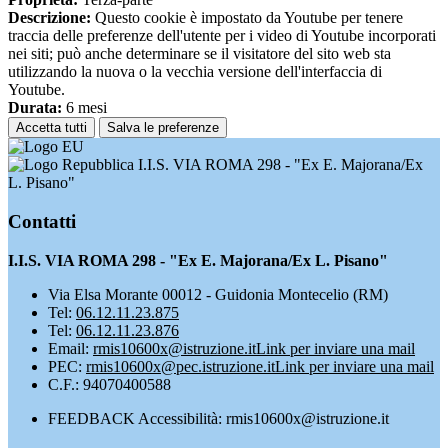
Descrizione:
Questo cookie è impostato da Youtube per tenere
traccia delle preferenze dell'utente per i video di Youtube incorporati
nei siti; può anche determinare se il visitatore del sito web sta
utilizzando la nuova o la vecchia versione dell'interfaccia di
Youtube.
Durata:
6 mesi
Accetta tutti
Salva le preferenze
I.I.S. VIA ROMA 298 - "Ex E. Majorana/Ex
L. Pisano"
Contatti
I.I.S. VIA ROMA 298 - "Ex E. Majorana/Ex L. Pisano"
Via Elsa Morante 00012 - Guidonia Montecelio (RM)
Tel:
06.12.11.23.875
Tel:
06.12.11.23.876
Email:
rmis10600x@istruzione.it
Link per inviare una mail
PEC:
rmis10600x@pec.istruzione.it
Link per inviare una mail
C.F.: 94070400588
FEEDBACK Accessibilità: rmis10600x@istruzione.it