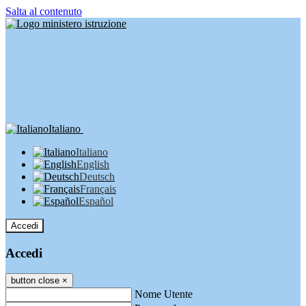
Salta al contenuto
Italiano
Italiano
English
Deutsch
Français
Español
Accedi
Accedi
button close
×
Nome Utente