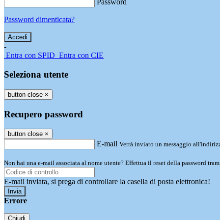
Password
Password dimenticata?
-
Entra con SPID
Entra con CIE
Seleziona utente
button close
×
Recupero password
button close
×
E-mail
Verrà inviato un messaggio all'indirizz
Non hai una e-mail associata al nome utente? Effettua il reset della password tram
E-mail inviata, si prega di controllare la casella di posta elettronica!
Errore
Chiudi