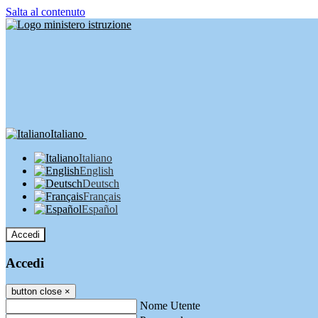
Salta al contenuto
Italiano
Italiano
English
Deutsch
Français
Español
Accedi
Accedi
button close
×
Nome Utente