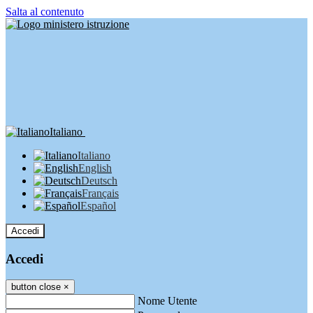
Salta al contenuto
Italiano
Italiano
English
Deutsch
Français
Español
Accedi
Accedi
button close
×
Nome Utente