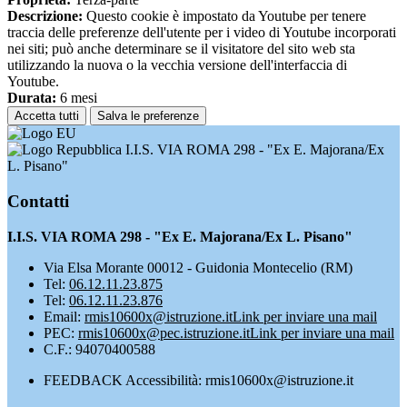
Descrizione:
Questo cookie è impostato da Youtube per tenere
traccia delle preferenze dell'utente per i video di Youtube incorporati
nei siti; può anche determinare se il visitatore del sito web sta
utilizzando la nuova o la vecchia versione dell'interfaccia di
Youtube.
Durata:
6 mesi
Accetta tutti
Salva le preferenze
I.I.S. VIA ROMA 298 - "Ex E. Majorana/Ex
L. Pisano"
Contatti
I.I.S. VIA ROMA 298 - "Ex E. Majorana/Ex L. Pisano"
Via Elsa Morante 00012 - Guidonia Montecelio (RM)
Tel:
06.12.11.23.875
Tel:
06.12.11.23.876
Email:
rmis10600x@istruzione.it
Link per inviare una mail
PEC:
rmis10600x@pec.istruzione.it
Link per inviare una mail
C.F.: 94070400588
FEEDBACK Accessibilità: rmis10600x@istruzione.it